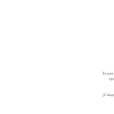
En este 
tip
¡Si desp